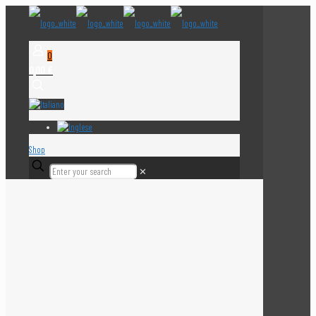
0
0,00 €
Shop
✕