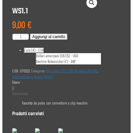
WS1.1
9,00
€
WS1.1
Aggiungi al carrello
quantità
Euro (€) - EUR
Dollari americani (US) ($) - USD
Sterline Britanniche (£) - GBP
COD:
OT0222
Categoria:
Altro
,
Altro
,
EEG
,
EMG Bipolare
,
HDsEMG
,
Intramuscolare
,
Muovi
,
Muovi+
Share
0
Descrizione
Fascetta da polso con connettore a clip maschio
Prodotti correlati