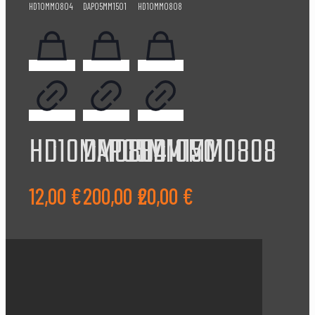
HD10MM0804
DAP05MM1501
HD10MM0808
12,00
€
200,00
€
20,00
€